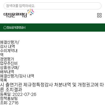
메뉴 바로가기
본문 바로가기
정보공개
경영공시
예결산평가/
감사 내역
수의계약내
역
경영평가
업무추진비
상품권구매/
배부내역
예결산평가/감사 내역
목록
시 출연기관 제규정특정감사 처분내역 및 개정권고에 따
른 조치결과
등록일:
2022-07-26
정책홍보팀
조회:
2716