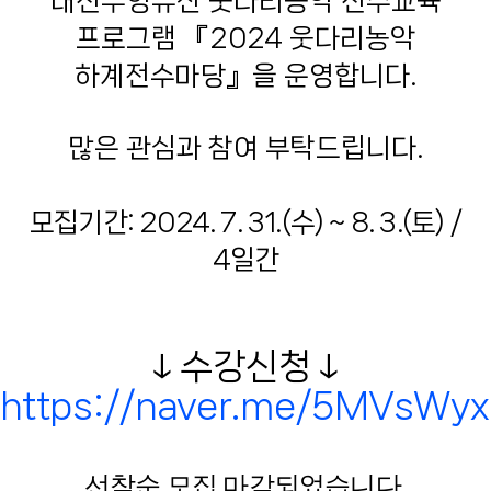
대전무형유산 웃다리농악 전수교육
프
로그램
『
2024
웃다리농악
하계전수마당
』
을 운영합니다
.
많은 관심과 참여 부탁드립니다
.
모집기간: 2024. 7. 31.(수) ~ 8. 3.(토) /
4일간
↓수강신청
↓
https://naver.me/5MVsWy
선착순 모집 마감되었습니다.