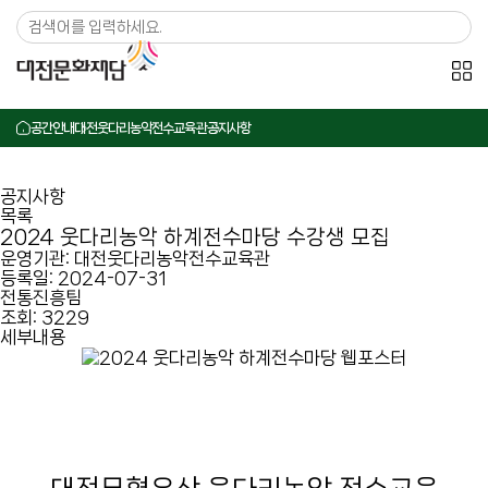
메뉴 바로가기
본문 바로가기
공간안내
대전웃다리농악전수교육관
공지사항
공지사항
목록
2024 웃다리농악 하계전수마당 수강생 모집
운영기관:
대전웃다리농악전수교육관
등록일:
2024-07-31
전통진흥팀
조회:
3229
세부내용