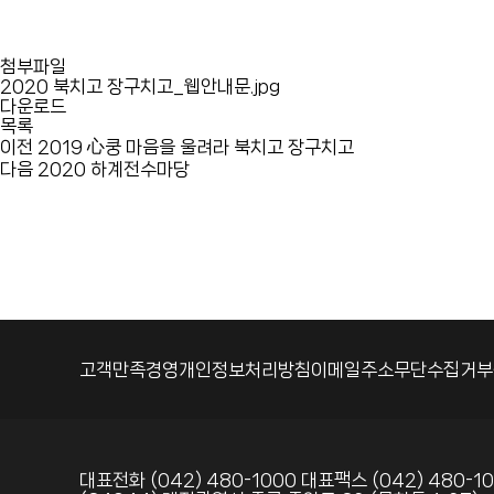
첨부파일
2020 북치고 장구치고_웹안내문.jpg
다운로드
목록
이전
2019 心쿵 마음을 울려라 북치고 장구치고
다음
2020 하계전수마당
고객만족경영
개인정보처리방침
이메일주소무단수집거부
대표전화 (042) 480-1000
대표팩스 (042) 480-1