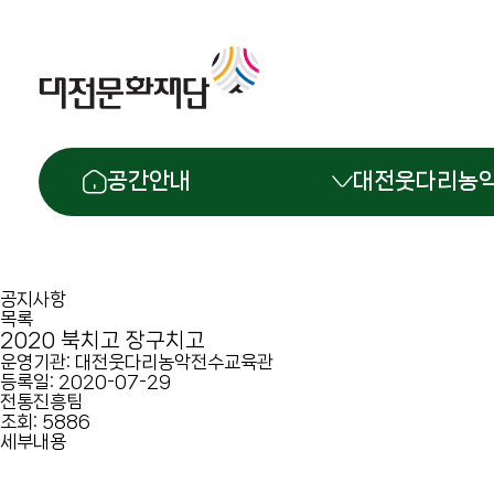
공간안내
대전웃다리농
공지사항
목록
2020 북치고 장구치고
운영기관:
대전웃다리농악전수교육관
등록일:
2020-07-29
전통진흥팀
조회:
5886
세부내용