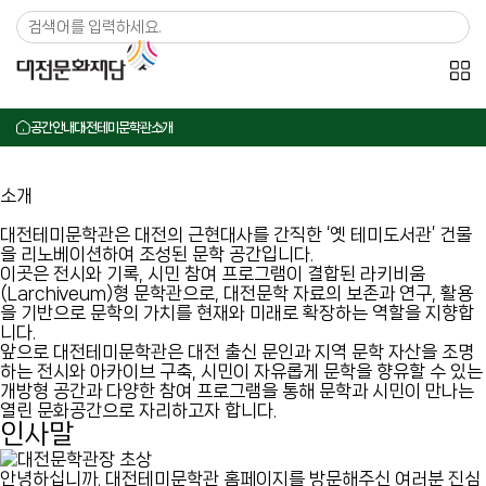
메뉴 바로가기
본문 바로가기
공간안내
대전테미문학관
소개
소개
대전테미문학관은 대전의 근현대사를 간직한 ‘옛 테미도서관’ 건물
을 리노베이션하여 조성된 문학 공간입니다.
이곳은 전시와 기록, 시민 참여 프로그램이 결합된 라키비움
(Larchiveum)형 문학관으로, 대전문학 자료의 보존과 연구, 활용
을 기반으로 문학의 가치를 현재와 미래로 확장하는 역할을 지향합
니다.
앞으로 대전테미문학관은 대전 출신 문인과 지역 문학 자산을 조명
하는 전시와 아카이브 구축, 시민이 자유롭게 문학을 향유할 수 있는
개방형 공간과 다양한 참여 프로그램을 통해 문학과 시민이 만나는
열린 문화공간으로 자리하고자 합니다.
인사말
안녕하십니까.
대전테미문학관 홈페이지를 방문해주신 여러분
진심