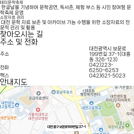
테미문학축제
한글날을 기념하여 문학공연, 독서존, 체험 부스 등 시민 참여형 문
학축제 운영
소장자료 관리
대전 문학 자료 보존 및 아카이브 기능 수행을 위한 소장자료의 전
문적 관리 및 활용
찾아오시는 길
주소 및 전화
대전광역시 보문로
주소
199번길 37-1(대흥
동 326-123)
042)223-
전화
6250~6253
팩스
042)621-5023
안내지도
대전 중구 보문로199번길 37-1