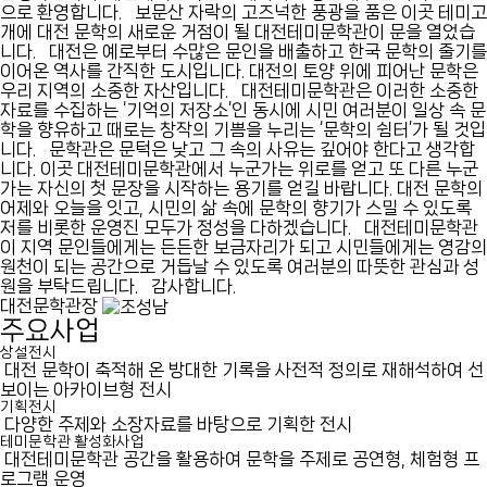
으로 환영합니다.
보문산 자락의 고즈넉한 풍광을 품은 이곳 테미고
개에
대전 문학의 새로운 거점이 될 대전테미문학관이 문을 열었습
니다.
대전은 예로부터 수많은 문인을 배출하고
한국 문학의 줄기를
이어온 역사를 간직한 도시입니다.
대전의 토양 위에 피어난 문학은
우리 지역의 소중한 자산입니다.
대전테미문학관은 이러한 소중한
자료를 수집하는
‘기억의 저장소’인 동시에 시민 여러분이 일상 속 문
학을 향유하고
때로는 창작의 기쁨을 누리는 ‘문학의 쉼터’가 될 것입
니다.
문학관은 문턱은 낮고 그 속의 사유는 깊어야 한다고 생각합
니다.
이곳 대전테미문학관에서 누군가는 위로를 얻고
또 다른 누군
가는 자신의 첫 문장을 시작하는 용기를 얻길 바랍니다.
대전 문학의
어제와 오늘을 잇고, 시민의 삶 속에 문학의 향기가 스밀 수 있도록
저를 비롯한 운영진 모두가 정성을 다하겠습니다.
대전테미문학관
이 지역 문인들에게는 든든한 보금자리가 되고
시민들에게는 영감의
원천이 되는 공간으로 거듭날 수 있도록
여러분의 따뜻한 관심과 성
원을 부탁드립니다.
감사합니다.
대전문학관장
주요사업
상설전시
대전 문학이 축적해 온 방대한 기록을 사전적 정의로 재해석하여 선
보이는 아카이브형 전시
기획전시
다양한 주제와 소장자료를 바탕으로 기획한 전시
테미문학관 활성화사업
대전테미문학관 공간을 활용하여 문학을 주제로 공연형, 체험형 프
로그램 운영