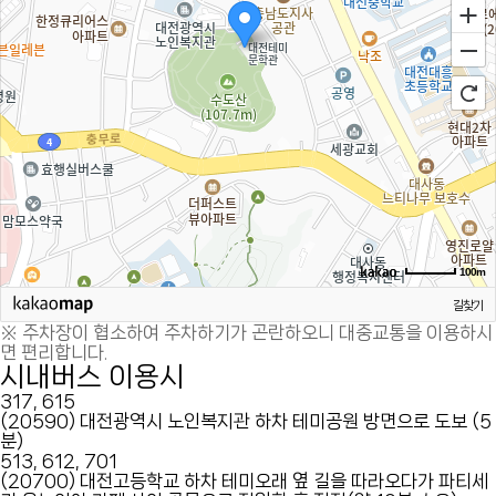
100m
길찾기
※ 주차장이 협소하여 주차하기가 곤란하오니 대중교통을 이용하시
면 편리합니다.
시내버스 이용시
317, 615
(20590) 대전광역시 노인복지관 하차
테미공원 방면으로 도보 (5
분)
513, 612, 701
(20700) 대전고등학교 하차
테미오래 옆 길을 따라오다가 파티세