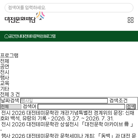
메뉴 바로가기
본문 바로가기
공간안내
대전테미문학관
프로그램
프로그램
전체
공연
전시
행사
교육
기타
전체
3
건
검색
날짜검색
검색조건
검색어
전시
2026 대전테미문학관 개관기념특별전 경계위의 문장: 신채
호와 백석, 유랑의 기록
-
2026. 3. 27. ~ 2026. 7. 31.
전시
2026 대전테미문학관 상설전시 「대전문학 아카이브 冊 」
-
행사
2026 대전테미문학관 문학세미나 개최: 「동백」과 대전 문